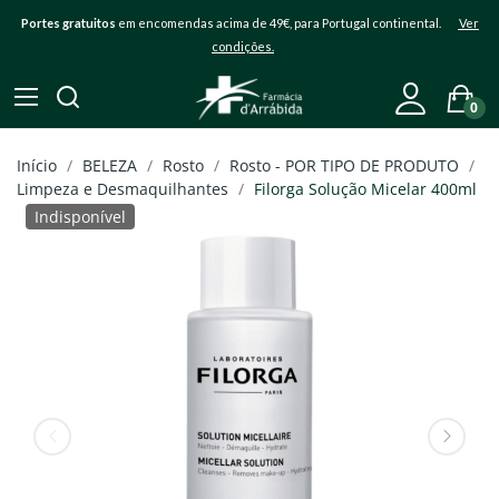
Portes gratuitos
em encomendas acima de 49€, para Portugal continental.
Ver
condições.
0
Início
BELEZA
Rosto
Rosto - POR TIPO DE PRODUTO
Limpeza e Desmaquilhantes
Filorga Solução Micelar 400ml
Indisponível