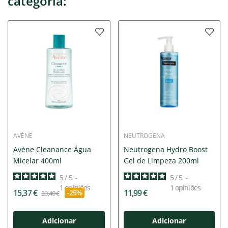
categoria:
AVÈNE
NEUTROGENA
Avène Cleanance Água
Neutrogena Hydro Boost
Micelar 400ml
Gel de Limpeza 200ml
5
/
5
-
5
/
5
-
1
opiniões
1
opiniões
15,37 €
11,99 €
-25%
20,49 €
Adicionar
Adicionar