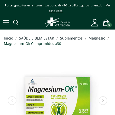
Portes gratuitos
em encomendas acima de 49€, para Portugal continental.
Ver
condições.
0
Início
SAÚDE E BEM ESTAR
Suplementos
Magnésio
Magnesium-Ok Comprimidos x30