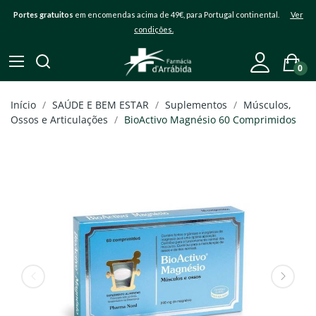
Portes gratuitos
em encomendas acima de 49€, para Portugal continental.
Ver
condições.
0
Início
SAÚDE E BEM ESTAR
Suplementos
Músculos,
Ossos e Articulações
BioActivo Magnésio 60 Comprimidos