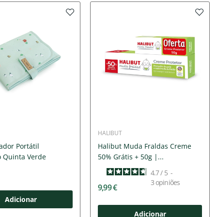
HALIBUT
ador Portátil
Halibut Muda Fraldas Creme
 Quinta Verde
50% Grátis + 50g |...
4.7
/
5
-
3
opiniões
9,99 €
Adicionar
Adicionar