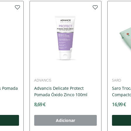
ADVANCIS
SARO
s Pomada
Advancis Delicate Protect
Saro Troc
Pomada Óxido Zinco 100ml
Compacto
8,69 €
16,99 €
Adicionar