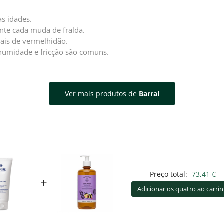
as idades.
nte cada muda de fralda.
nais de vermelhidão.
a humidade e fricção são comuns.
Ver mais produtos de
Barral
Preço total:
73,41 €
+
Adicionar os quatro ao carri