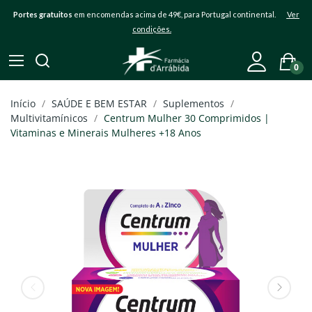
Portes gratuitos
em encomendas acima de 49€, para Portugal continental.
Ver
condições.
0
Início
SAÚDE E BEM ESTAR
Suplementos
Multivitamínicos
Centrum Mulher 30 Comprimidos |
Vitaminas e Minerais Mulheres +18 Anos