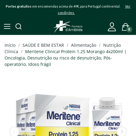
Portes gratuitos
em encomendas acima de 49€, para Portugal continental.
Ver
condições.
0
Início
SAÚDE E BEM ESTAR
Alimentação
Nutrição
Clínica
Meritene Clinical Protein 1.25 Morango 4x200ml |
Oncologia, Desnutrição ou risco de desnutrição, Pós-
operatório, Idoso frágil