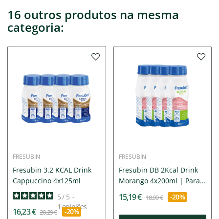
16 outros produtos na mesma
categoria:
FRESUBIN
FRESUBIN
Fresubin 3.2 KCAL Drink
Fresubin DB 2Kcal Drink
Cappuccino 4x125ml
Morango 4x200ml | Para...
15,19 €
5
/
5
-
-20%
18,99 €
1
opiniões
16,23 €
-20%
20,29 €