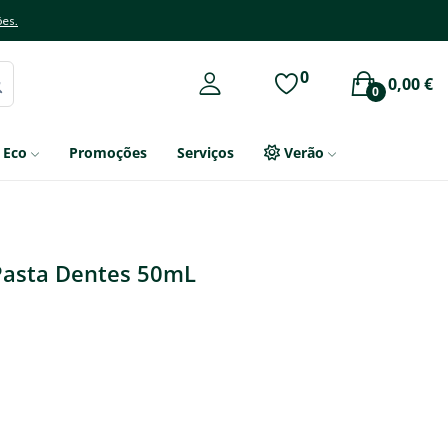
ões.
0
0,00 €
0
Eco
Promoções
Serviços
Verão
Pasta Dentes 50mL