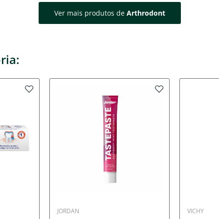
Ver mais produtos de
Arthrodont
ria:
JORDAN
VICHY