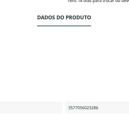
Tens 14 dias para trocar ou dev
DADOS DO PRODUTO
3577056023286