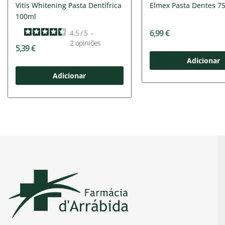
Vitis Whitening Pasta Dentífrica
Elmex Pasta Dentes 7
100ml
6,99 €
4.5
/
5
-
2
opiniões
5,39 €
Adicionar
Adicionar