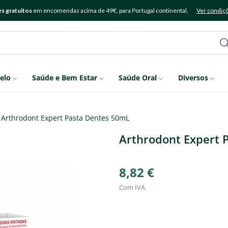
s gratuitos
em encomendas acima de 49€, para Portugal continental.
Ver condiç
elo
Saúde e Bem Estar
Saúde Oral
Diversos
Arthrodont Expert Pasta Dentes 50mL
Arthrodont Expert 
8,82 €
Com IVA