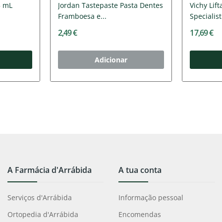
5 mL
Jordan Tastepaste Pasta Dentes
Vichy Lif
Framboesa e...
Specialist
2,49 €
17,69 €
Adicionar
A Farmácia d'Arrábida
A tua conta
Serviços d'Arrábida
Informação pessoal
Ortopedia d'Arrábida
Encomendas