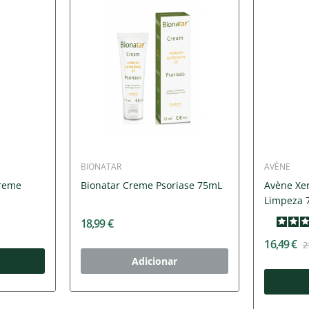
BIONATAR
AVÈNE
Creme
Bionatar Creme Psoriase 75mL
Avène Xe
Limpeza 
18,99 €
16,49 €
2
Adicionar