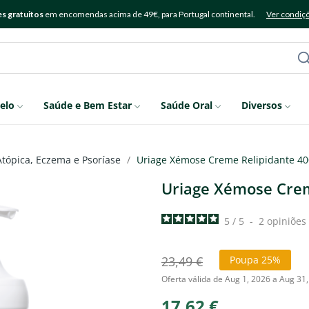
s gratuitos
em encomendas acima de 49€, para Portugal continental.
Ver condiç
elo
Saúde e Bem Estar
Saúde Oral
Diversos
Atópica, Eczema e Psoríase
Uriage Xémose Creme Relipidante 4
Uriage Xémose Crem
5
/
5
-
2
opiniões
23,49 €
Poupa 25%
Oferta válida de Aug 1, 2026 a Aug 31
17,62 €