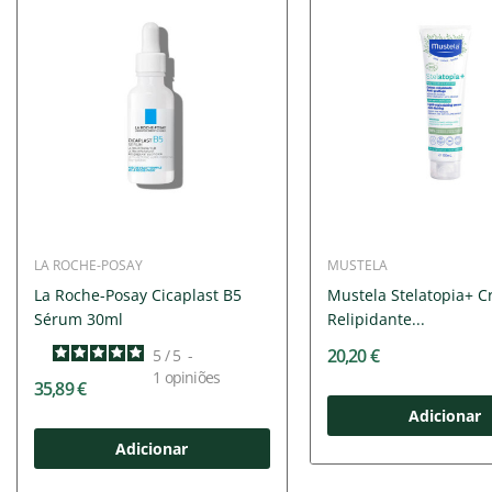
LA ROCHE-POSAY
MUSTELA
La Roche-Posay Cicaplast B5
Mustela Stelatopia+ 
Sérum 30ml
Relipidante...
20,20 €
5
/
5
-
1
opiniões
35,89 €
Adicionar
Adicionar