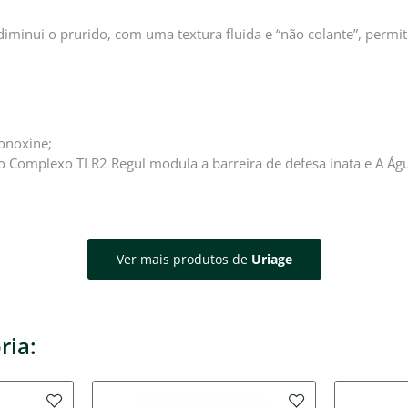
diminui o prurido, com uma textura fluida e “não colante”, permit
onoxine;
, o Complexo TLR2 Regul modula a barreira de defesa inata e A Ág
Ver mais produtos de
Uriage
ria: