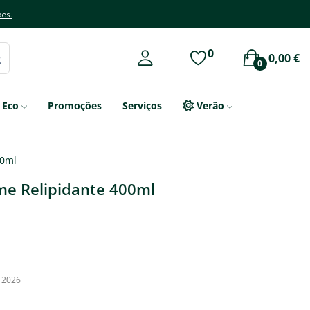
ões.
0
0,00 €
0
Eco
Promoções
Serviços
Verão
00ml
e Relipidante 400ml
, 2026