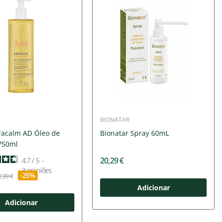
BIONATAR
racalm AD Óleo de
Bionatar Spray 60mL
750ml
20,29 €
4.7
/
5
-
3
opiniões
-25%
1,99 €
Adicionar
Adicionar