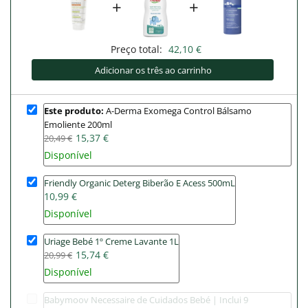
+
+
Preço total:
42,10 €
Adicionar os três ao carrinho
Este produto:
A-Derma Exomega Control Bálsamo
Emoliente 200ml
15,37 €
20,49 €
Disponível
Friendly Organic Deterg Biberão E Acess 500mL
10,99 €
Disponível
Uriage Bebé 1º Creme Lavante 1L
15,74 €
20,99 €
Disponível
Babymoov Necessaire de Cuidados Bebé | Inclui 9