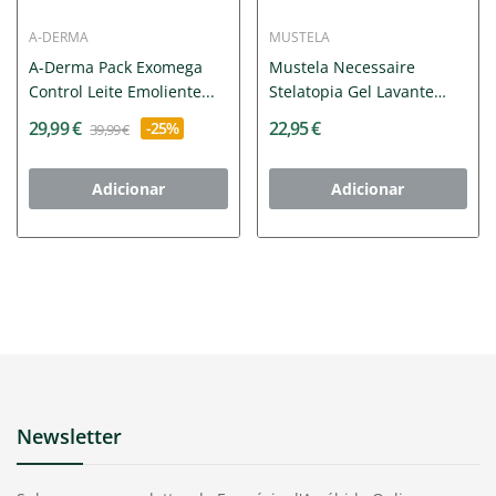
A-DERMA
MUSTELA
A-Derma Pack Exomega
Mustela Necessaire
Control Leite Emoliente...
Stelatopia Gel Lavante
200ml...
29,99 €
22,95 €
-25%
39,99 €
Adicionar
Adicionar
Newsletter