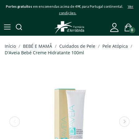
Portes gratuitos
em encomendas acima de 49€, para Portugal continental.
Ver
condições.
0
Início
BEBÉ E MAMÃ
Cuidados de Pele
Pele Atópica
D'Aveia Bebé Creme Hidratante 100ml