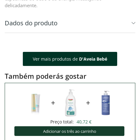
delicadamente.
Dados do produto
Ver mais produtos de
D'Aveia Bebé
Também poderás gostar
+
+
Preço total:
40,72 €
Adicionar os três ao carrinho