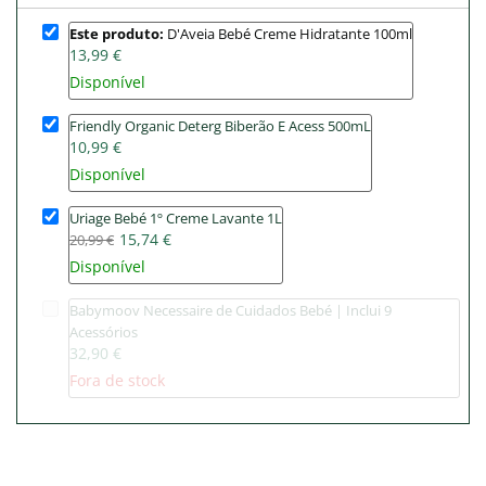
Este produto:
D'Aveia Bebé Creme Hidratante 100ml
13,99 €
Disponível
Friendly Organic Deterg Biberão E Acess 500mL
10,99 €
Disponível
Uriage Bebé 1º Creme Lavante 1L
15,74 €
20,99 €
Disponível
Babymoov Necessaire de Cuidados Bebé | Inclui 9
Acessórios
32,90 €
Fora de stock