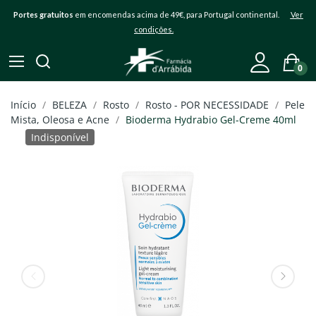
Portes gratuitos
em encomendas acima de 49€, para Portugal continental.
Ver
condições.
0
Início
BELEZA
Rosto
Rosto - POR NECESSIDADE
Pele
Mista, Oleosa e Acne
Bioderma Hydrabio Gel-Creme 40ml
Indisponível