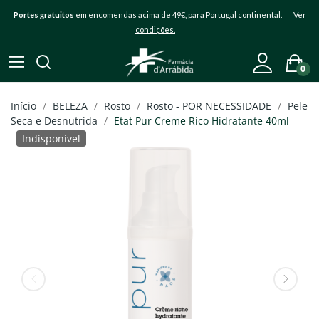
Portes gratuitos
em encomendas acima de 49€, para Portugal continental.
Ver
condições.
0
Início
BELEZA
Rosto
Rosto - POR NECESSIDADE
Pele
Seca e Desnutrida
Etat Pur Creme Rico Hidratante 40ml
Indisponível