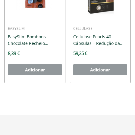
EASYSLIM
CELLULASE
EasySlim Bombons
Cellulase Pearls 40
Chocolate Recheio
Cápsulas – Redução da...
Amendoim x7
8,39 €
59,25 €
Adicionar
Adicionar