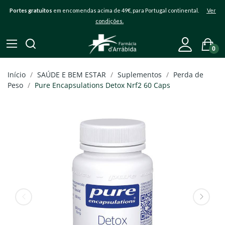
Portes gratuitos
em encomendas acima de 49€, para Portugal continental.
Ver
condições.
0
Início
SAÚDE E BEM ESTAR
Suplementos
Perda de
Peso
Pure Encapsulations Detox Nrf2 60 Caps