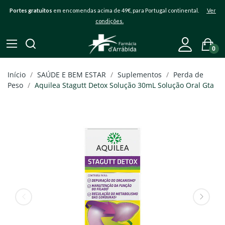
Portes gratuitos
em encomendas acima de 49€, para Portugal continental.
Ver
condições.
0
Início
SAÚDE E BEM ESTAR
Suplementos
Perda de
Peso
Aquilea Stagutt Detox Solução 30mL Solução Oral Gta