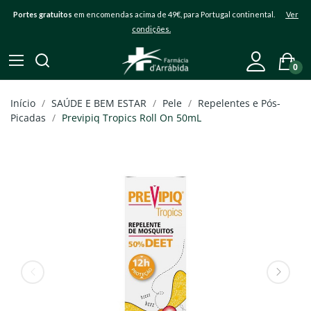
Portes gratuitos
em encomendas acima de 49€, para Portugal continental.
Ver
condições.
0
Início
SAÚDE E BEM ESTAR
Pele
Repelentes e Pós-
Picadas
Previpiq Tropics Roll On 50mL