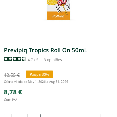
Previpiq Tropics Roll On 50mL
4.7
/
5
-
3
opiniões
12,55 €
Poupa 30%
Oferta válida de May 1, 2026 a Aug 31, 2026
8,78 €
Com IVA