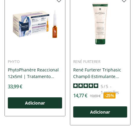
PHYTO
RENÉ FURTERER
PhytoPhanère Reaccional
René Furterer Triphasic
12x5ml | Tratamento...
Champô Estimulante...
33,99 €
5
/
5
-
1
opiniões
14,77 €
-25%
19,69 €
Adicionar
Adicionar