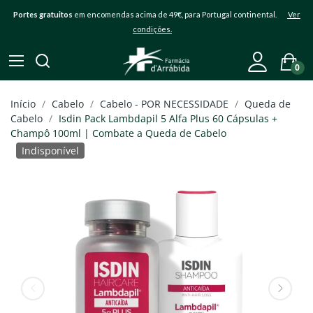
Portes gratuitos
em encomendas acima de 49€, para Portugal continental.
Ver
condições.
0
Início
Cabelo
Cabelo - POR NECESSIDADE
Queda de
Cabelo
Isdin Pack Lambdapil 5 Alfa Plus 60 Cápsulas +
Champô 100ml | Combate a Queda de Cabelo
Indisponível