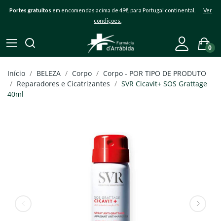
Portes gratuitos
em encomendas acima de 49€, para Portugal continental.
Ver
condições.
0
Início
BELEZA
Corpo
Corpo - POR TIPO DE PRODUTO
Reparadores e Cicatrizantes
SVR Cicavit+ SOS Grattage
40ml