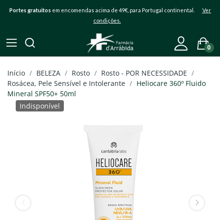
Portes gratuitos
em encomendas acima de 49€, para Portugal continental.
Ver
condições.
0
Início
BELEZA
Rosto
Rosto - POR NECESSIDADE
Rosácea, Pele Sensível e Intolerante
Heliocare 360º Fluido
Mineral SPF50+ 50ml
Indisponível