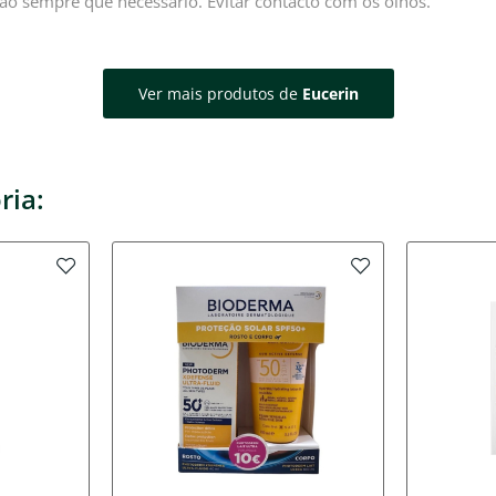
ação sempre que necessário. Evitar contacto com os olhos.
Ver mais produtos de
Eucerin
ria: