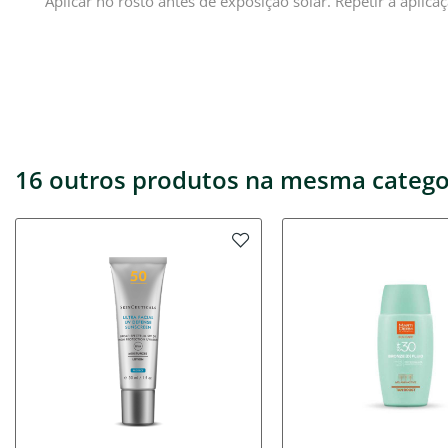
Aplicar no rosto antes de exposição solar. Repetir a aplic
16 outros produtos na mesma catego