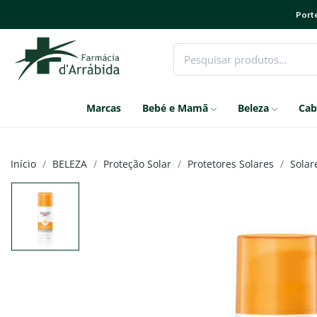
Porte
Marcas
Bebé e Mamã
Beleza
Cab
Início
BELEZA
Proteção Solar
Protetores Solares
Solar