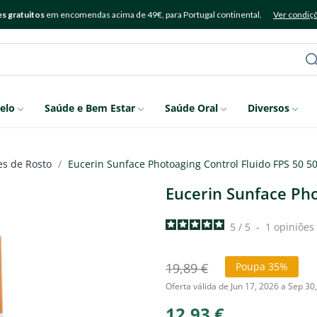
s gratuitos
em encomendas acima de 49€, para Portugal continental.
Ver condiç
elo
Saúde e Bem Estar
Saúde Oral
Diversos
es de Rosto
Eucerin Sunface Photoaging Control Fluido FPS 50 5
Eucerin Sunface Pho
5
/
5
-
1
opiniões
19,89 €
Poupa 35%
Oferta válida de Jun 17, 2026 a Sep 30
12,93 €