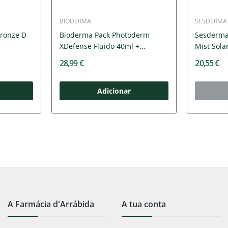
BIODERMA
SESDERMA
ronze D
Bioderma Pack Photoderm
Sesderma
XDefense Fluido 40ml +...
Mist Sola
28,99 €
20,55 €
Adicionar
A Farmácia d'Arrábida
A tua conta