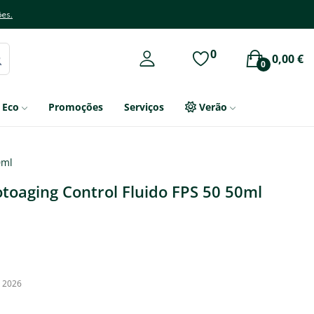
ões.
0
0,00 €
0
Eco
Promoções
Serviços
Verão
0ml
toaging Control Fluido FPS 50 50ml
, 2026