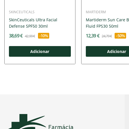
SKINCEUTICALS
MARTIDERM
SkinCeuticals Ultra Facial
Martiderm Sun Care B
Defense SPF50 30ml
Fluid FPS30 50ml
38,69 €
12,39 €
-10%
-50%
42,99 €
24,79 €
Adicionar
Adicionar