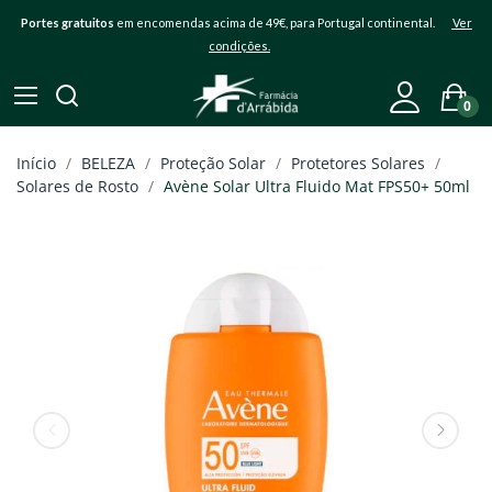
Portes gratuitos
em encomendas acima de 49€, para Portugal continental.
Ver
condições.
0
Início
BELEZA
Proteção Solar
Protetores Solares
Solares de Rosto
Avène Solar Ultra Fluido Mat FPS50+ 50ml