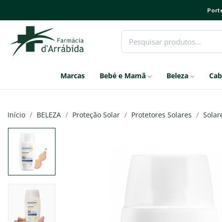
Porte
Marcas
Bebé e Mamã
Beleza
Cab
Início
BELEZA
Proteção Solar
Protetores Solares
Solar