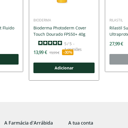
BIODERMA
RILASTIL
t Fluido
Bioderma Photoderm Cover
Rilastil 
Touch Dourado FPS50+ 40g
Ultraprot
27,99 €
5
/
5
-
1
opiniões
13,99 €
-30%
19,99 €
Adicionar
A Farmácia d'Arrábida
A tua conta