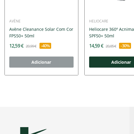
AVÈNE
HELIOCARE
Avène Cleanance Solar Com Cor
Heliocare 360º Acnima
FPS50+ 50ml
SPF50+ 50ml
12,59 €
14,59 €
-40%
-30%
20,99 €
20,85 €
Adicionar
Adicionar