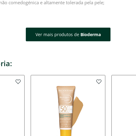
é não comedogénica e altamente tolerada pela pele;
Ver mais produtos de
Bioderma
ria: