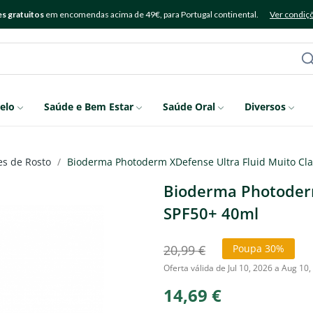
s gratuitos
em encomendas acima de 49€, para Portugal continental.
Ver condiç
elo
Saúde e Bem Estar
Saúde Oral
Diversos
es de Rosto
Bioderma Photoderm XDefense Ultra Fluid Muito Cla
Bioderma Photoderm
SPF50+ 40ml
20,99 €
Poupa 30%
Oferta válida de Jul 10, 2026 a Aug 10
14,69 €