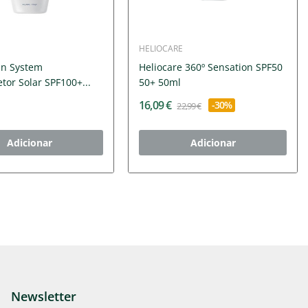
HELIOCARE
Sun System
Heliocare 360º Sensation SPF50
etor Solar SPF100+...
50+ 50ml
16,09 €
-30%
22,99 €
Adicionar
Adicionar
Newsletter