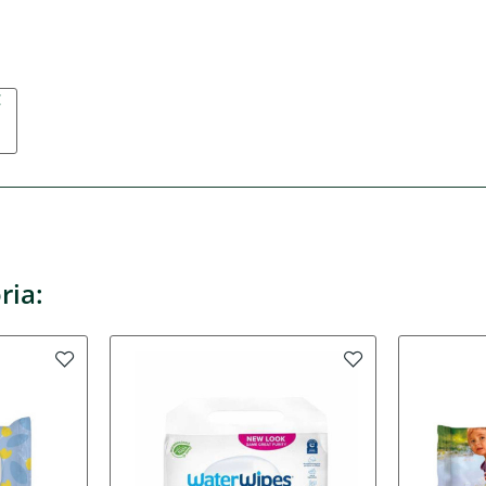
€
ria: