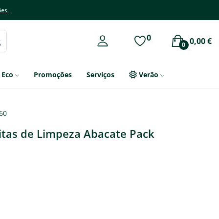
ões.
0
0,00 €
0
Eco
Promoções
Serviços
Verão
60
itas de Limpeza Abacate Pack