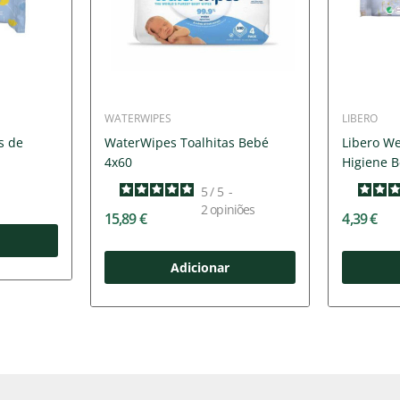
WATERWIPES
LIBERO
s de
WaterWipes Toalhitas Bebé
Libero We
4x60
Higiene 
5
/
5
-
2
opiniões
15,89 €
4,39 €
Adicionar