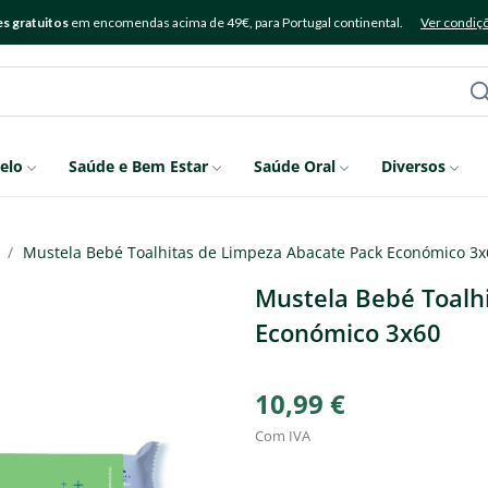
s gratuitos
em encomendas acima de 49€, para Portugal continental.
Ver condiç
elo
Saúde e Bem Estar
Saúde Oral
Diversos
Mustela Bebé Toalhitas de Limpeza Abacate Pack Económico 3x
Mustela Bebé Toalh
Económico 3x60
10,99 €
Com IVA