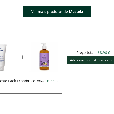
Ver mais produtos de
Mustela
Preço total:
68,96 €
+
Adicionar os quatro ao carri
cate Pack Económico 3x60
10,99 €