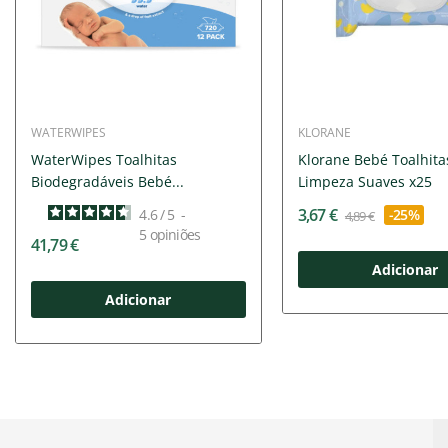
WATERWIPES
KLORANE
WaterWipes Toalhitas
Klorane Bebé Toalhita
Biodegradáveis Bebé...
Limpeza Suaves x25
3,67 €
4.6
/
5
-
-25%
4,89 €
5
opiniões
41,79 €
Adicionar
Adicionar