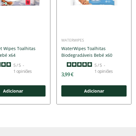
WATERWIPES
t Wipes Toalhitas
WaterWipes Toalhitas
Bebé x64
Biodegradáveis Bebé x60
5
/
5
-
5
/
5
-
1
opiniões
1
opiniões
3,99 €
Adicionar
Adicionar