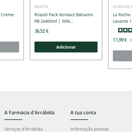
RILASTIL
LA ROCHE-
+ Creme
Rilastil Pack Xerolact Bálsamo
La Roche 
PB 2x400ml | 50%...
Lavante 1
36,52 €
11,99 €
1
Adicionar
A Farmácia d'Arrábida
A tua conta
Serviços d'Arrábida
Informação pessoal