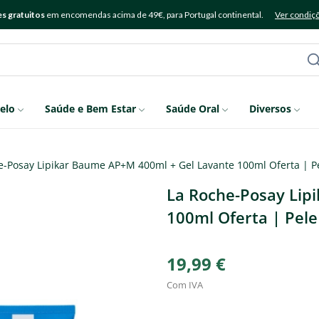
s gratuitos
em encomendas acima de 49€, para Portugal continental.
Ver condiç
elo
Saúde e Bem Estar
Saúde Oral
Diversos
e-Posay Lipikar Baume AP+M 400ml + Gel Lavante 100ml Oferta | Pe
La Roche-Posay Lip
100ml Oferta | Pele
19,99 €
Com IVA