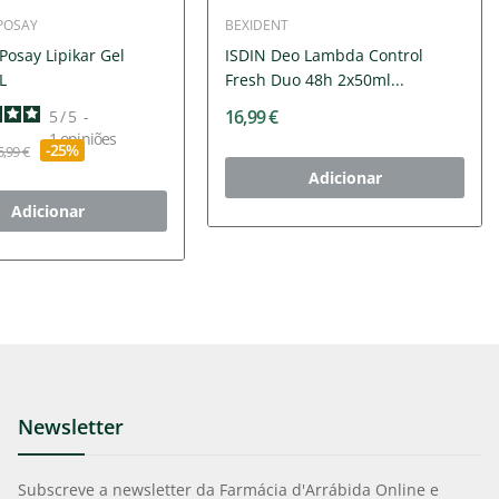
POSAY
BEXIDENT
Posay Lipikar Gel
ISDIN Deo Lambda Control
L
Fresh Duo 48h 2x50ml...
16,99 €
5
/
5
-
1
opiniões
-25%
5,99 €
Adicionar
Adicionar
Newsletter
Subscreve a newsletter da Farmácia d'Arrábida Online e