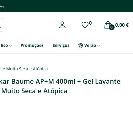
ões.
0
0,00 €
0
Eco
Promoções
Serviços
Verão
le Muito Seca e Atópica
ikar Baume AP+M 400ml + Gel Lavante
 Muito Seca e Atópica