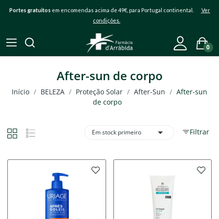
Portes gratuitos
em encomendas acima de 49€, para Portugal continental.
Ver
condições.
0
After-sun de corpo
Início
BELEZA
Proteção Solar
After-Sun
After-sun
de corpo

Filtrar
Em stock primeiro