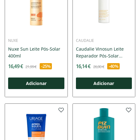
NUXE
CAUDALIE
Nuxe Sun Leite Pós-Solar
Caudalie Vinosun Leite
400ml
Reparador Pós-Solar...
16,49 €
16,14 €
-25%
-40%
21,99 €
26,90 €
Adicionar
Adicionar