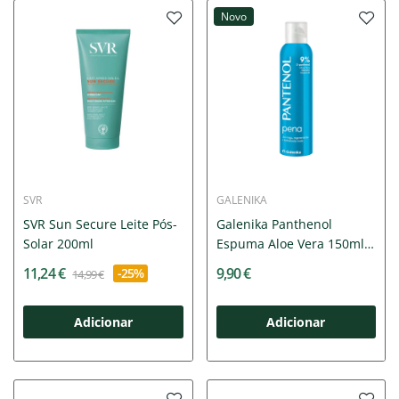
Novo
SVR
GALENIKA
SVR Sun Secure Leite Pós-
Galenika Panthenol
Solar 200ml
Espuma Aloe Vera 150ml
|...
11,24 €
9,90 €
-25%
14,99 €
Adicionar
Adicionar