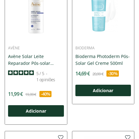
AVÈNE
BIODERMA
Avène Solar Leite
Bioderma Photoderm Pós-
Reparador Pós-solar
Solar Gel Creme 500ml
400ml
14,69 €
5
/
5
-
-30%
20,99 €
1
opiniões
Adicionar
11,99 €
-40%
19,99 €
Adicionar