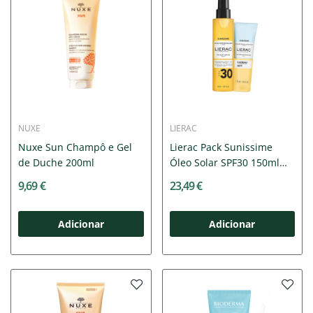
NUXE
LIERAC
Nuxe Sun Champô e Gel
Lierac Pack Sunissime
de Duche 200ml
Óleo Solar SPF30 150ml
+...
9,69 €
23,49 €
Adicionar
Adicionar