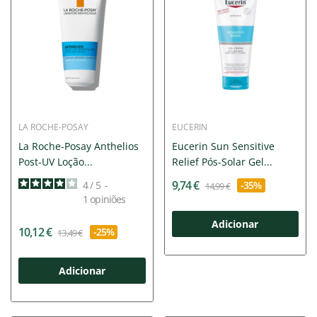
LA ROCHE-POSAY
EUCERIN
La Roche-Posay Anthelios
Eucerin Sun Sensitive
Post-UV Loção...
Relief Pós-Solar Gel...
9,74 €
4
/
5
-
-35%
14,99 €
1
opiniões
Adicionar
10,12 €
-25%
13,49 €
Adicionar