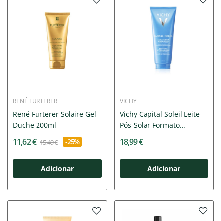
RENÉ FURTERER
VICHY
René Furterer Solaire Gel
Vichy Capital Soleil Leite
Duche 200ml
Pós-Solar Formato...
11,62 €
18,99 €
-25%
15,49 €
Adicionar
Adicionar