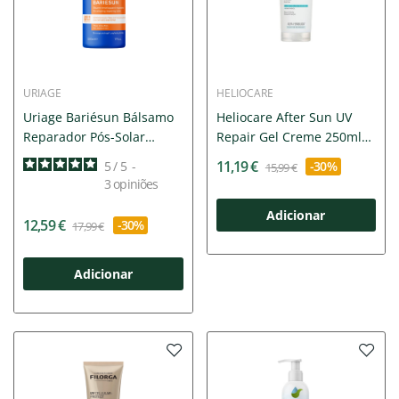
URIAGE
HELIOCARE
Uriage Bariésun Bálsamo
Heliocare After Sun UV
Reparador Pós-Solar
Repair Gel Creme 250ml
500ml
|...
11,19 €
5
/
5
-
-30%
15,99 €
3
opiniões
Adicionar
12,59 €
-30%
17,99 €
Adicionar