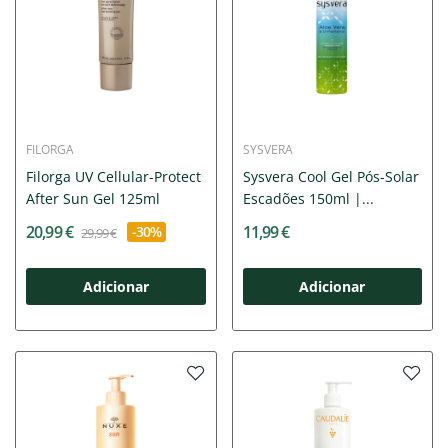
FILORGA
SYSVERA
Filorga UV Cellular-Protect
Sysvera Cool Gel Pós-Solar
After Sun Gel 125ml
Escadões 150ml |...
20,99 €
11,99 €
-30%
29,99 €
Adicionar
Adicionar