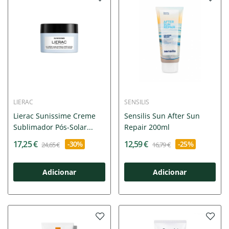
LIERAC
SENSILIS
Lierac Sunissime Creme
Sensilis Sun After Sun
Sublimador Pós-Solar...
Repair 200ml
17,25 €
12,59 €
-30%
-25%
24,65 €
16,79 €
Adicionar
Adicionar