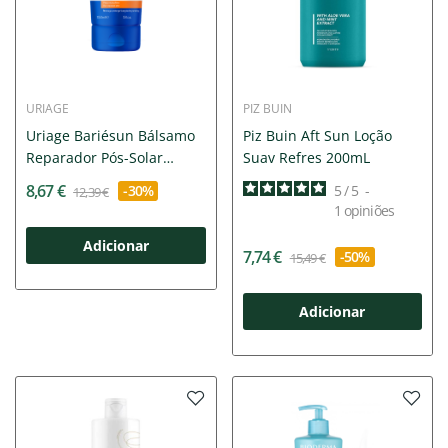
URIAGE
PIZ BUIN
Uriage Bariésun Bálsamo
Piz Buin Aft Sun Loção
Reparador Pós-Solar
Suav Refres 200mL
150ml
8,67 €
-30%
5
/
5
-
12,39 €
1
opiniões
Adicionar
7,74 €
-50%
15,49 €
Adicionar