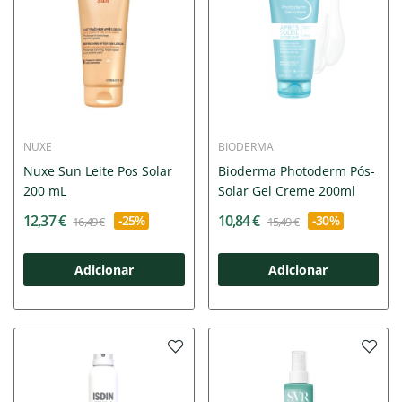
NUXE
BIODERMA
Nuxe Sun Leite Pos Solar
Bioderma Photoderm Pós-
200 mL
Solar Gel Creme 200ml
12,37 €
10,84 €
-25%
-30%
16,49 €
15,49 €
Adicionar
Adicionar