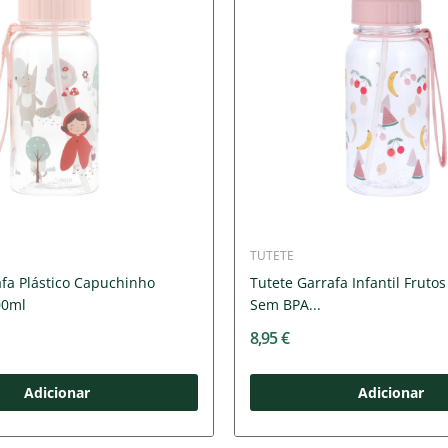
TUTETE
afa Plástico Capuchinho
Tutete Garrafa Infantil Fruto
00ml
Sem BPA...
8,95 €
Adicionar
Adicionar