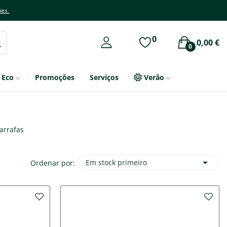
ões.
0
0,00 €
0
Eco
Promoções
Serviços
Verão
arrafas

Em stock primeiro
Ordenar por: