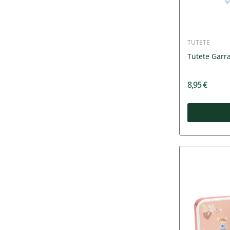
TUTETE
Tutete Garra
8,95 €