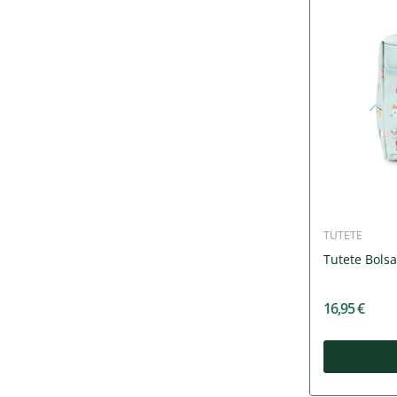
TUTETE
Tutete Bols
16,95 €