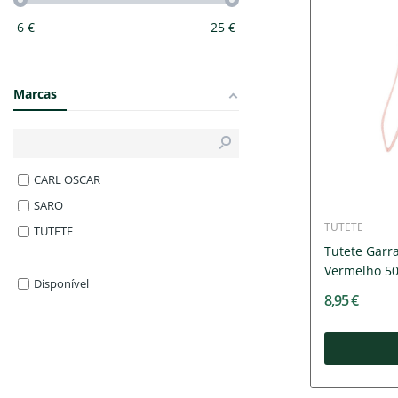
6
€
25
€
Marcas
CARL OSCAR
SARO
TUTETE
TUTETE
Tutete Garr
Vermelho 5
Disponível
8,95 €