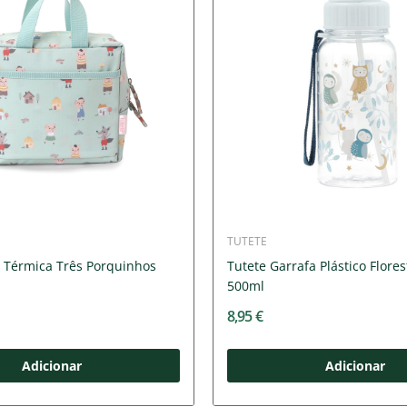
TUTETE
a Térmica Três Porquinhos
Tutete Garrafa Plástico Flore
500ml
8,95 €
Adicionar
Adicionar