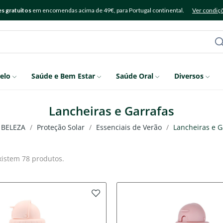
s gratuitos
em encomendas acima de 49€, para Portugal continental.
Ver condiç
elo
Saúde e Bem Estar
Saúde Oral
Diversos
Lancheiras e Garrafas
BELEZA
Proteção Solar
Essenciais de Verão
Lancheiras e G
xistem 78 produtos.