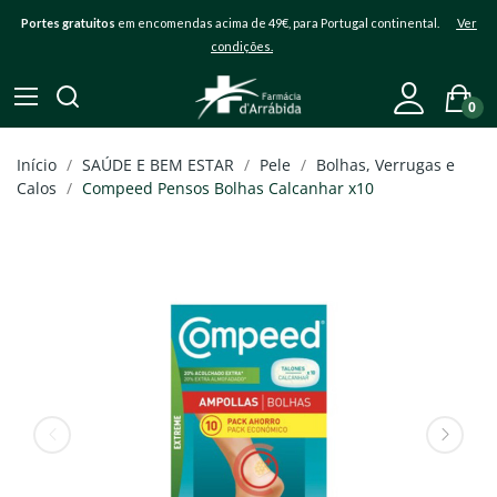
Portes gratuitos
em encomendas acima de 49€, para Portugal continental.
Ver
condições.
0
Início
SAÚDE E BEM ESTAR
Pele
Bolhas, Verrugas e
Calos
Compeed Pensos Bolhas Calcanhar x10