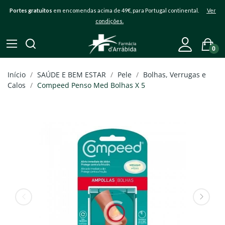
Portes gratuitos
em encomendas acima de 49€, para Portugal continental.
Ver
condições.
0
Início
SAÚDE E BEM ESTAR
Pele
Bolhas, Verrugas e
Calos
Compeed Penso Med Bolhas X 5