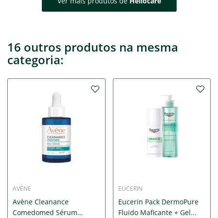
Ver mais produtos de
Heliocare
16 outros produtos na mesma
categoria:
AVÈNE
EUCERIN
Avène Cleanance
Eucerin Pack DermoPure
Comedomed Sérum
Fluido Maficante + Gel...