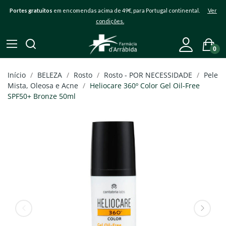
Portes gratuitos
em encomendas acima de 49€, para Portugal continental.
Ver
condições.
0
Início
BELEZA
Rosto
Rosto - POR NECESSIDADE
Pele
Mista, Oleosa e Acne
Heliocare 360º Color Gel Oil-Free
SPF50+ Bronze 50ml