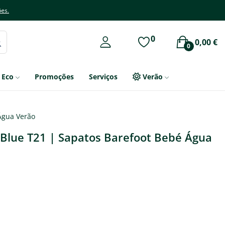
ões.
0
0,00 €
0
Eco
Promoções
Serviços
Verão
 Água Verão
 Blue T21 | Sapatos Barefoot Bebé Água