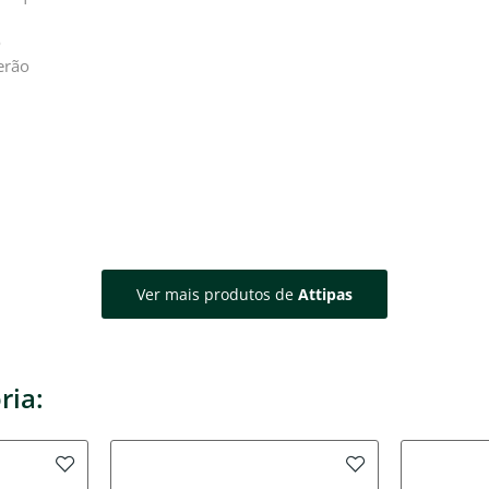
o
erão
Ver mais produtos de
Attipas
ria: