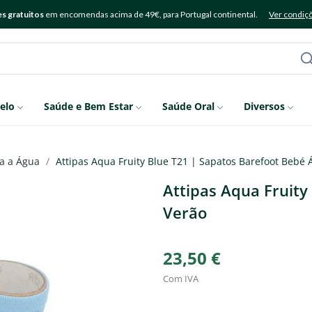
s gratuitos
em encomendas acima de 49€, para Portugal continental.
Ver condiç
elo
Saúde e Bem Estar
Saúde Oral
Diversos
a a Água
Attipas Aqua Fruity Blue T21 | Sapatos Barefoot Bebé
Attipas Aqua Fruity
Verão
23,50 €
Com IVA