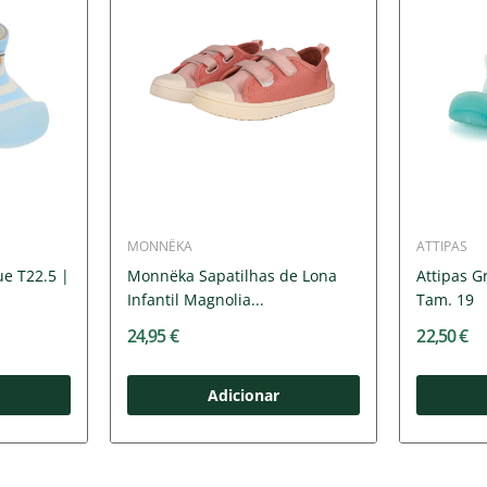
MONNËKA
ATTIPAS
ue T22.5 |
Monnëka Sapatilhas de Lona
Attipas G
Infantil Magnolia...
Tam. 19
24,95 €
22,50 €
Adicionar