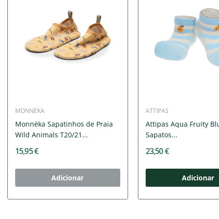
MONNËKA
ATTIPAS
Monnëka Sapatinhos de Praia
Attipas Aqua Fruity Bl
Wild Animals T20/21...
Sapatos...
15,95 €
23,50 €
Adicionar
Adicionar