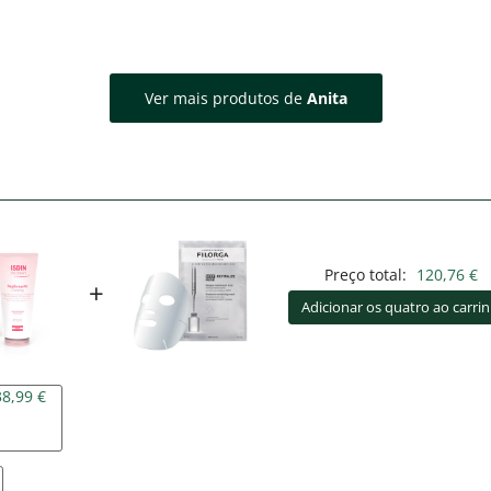
Ver mais produtos de
Anita
Preço total:
120,76 €
+
Adicionar os quatro ao carri
38,99 €