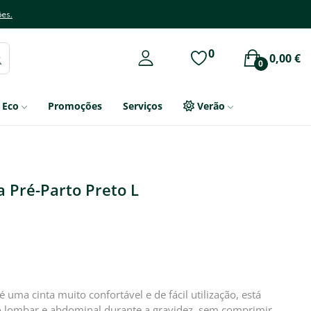
ões.
0
0,00 €
0
Eco
Promoções
Serviços
Verão
a Pré-Parto Preto L
é uma cinta muito confortável e de fácil utilização, está
io lombar e abdominal durante a gravidez, sem comprimir.