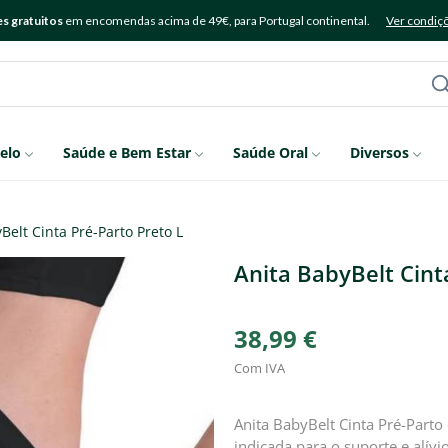
s gratuitos
em encomendas acima de 49€, para Portugal continental.
Ver condiç
elo
Saúde e Bem Estar
Saúde Oral
Diversos
Belt Cinta Pré-Parto Preto L
Anita BabyBelt Cint
38,99 €
Com IVA
Anita BabyBelt Cinta Pré-Parto 
indicada para o suporte e alív