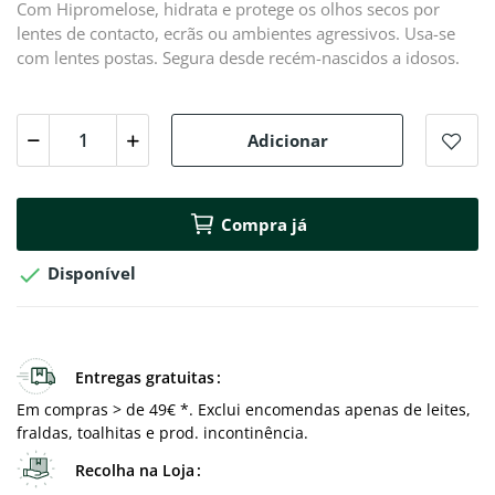
Com Hipromelose, hidrata e protege os olhos secos por
lentes de contacto, ecrãs ou ambientes agressivos. Usa-se
com lentes postas. Segura desde recém-nascidos a idosos.
Adicionar
Compra já

Disponível
Entregas gratuitas
Em compras > de 49€ *. Exclui encomendas apenas de leites,
fraldas, toalhitas e prod. incontinência.
Recolha na Loja