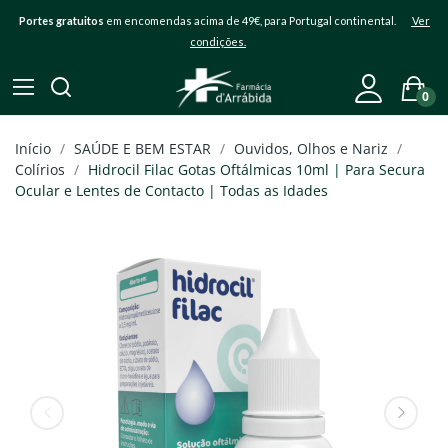
Portes gratuitos
em encomendas acima de 49€, para Portugal continental.
Ver
condições.
0
Início
SAÚDE E BEM ESTAR
Ouvidos, Olhos e Nariz
Colírios
Hidrocil Filac Gotas Oftálmicas 10ml | Para Secura
Ocular e Lentes de Contacto | Todas as Idades