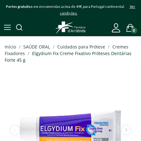
Portes gratuitos
em encomendas acima de 49€, para Portugal continental.
Ver
condições.
0
Início
SAÚDE ORAL
Cuidados para Prótese
Cremes
Fixadores
Elgydium Fix Creme Fixativo Próteses Dentárias
Forte 45 g