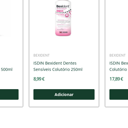
BEXIDENT
BEXIDENT
ISDIN Bexident Dentes
ISDIN Bex
o 500ml
Sensíveis Colutório 250ml
Colutório
8,99 €
17,89 €
Adicionar