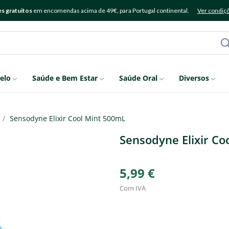
s gratuitos
em encomendas acima de 49€, para Portugal continental.
Ver condiç
elo
Saúde e Bem Estar
Saúde Oral
Diversos
Sensodyne Elixir Cool Mint 500mL
Sensodyne Elixir Co
5,99 €
Com IVA