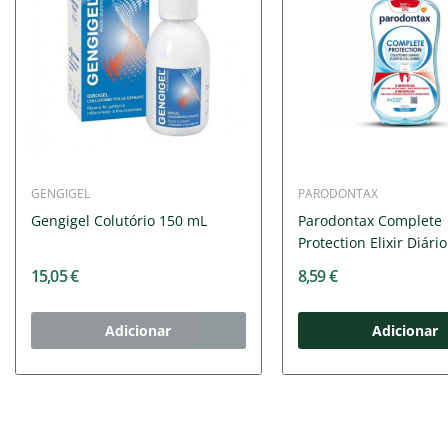
GENGIGEL
PARODONTAX
Gengigel Colutório 150 mL
Parodontax Complete
Protection Elixir Diári
15,05 €
8,59 €
Adicionar
Adicionar