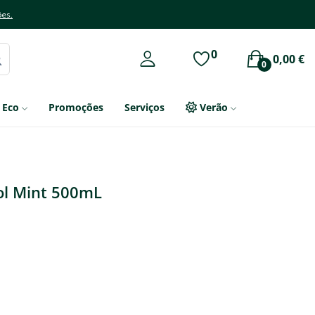
ões.
0
0,00 €
0
Eco
Promoções
Serviços
Verão
ol Mint 500mL