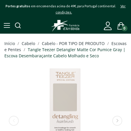
Portes gratuitos
em encomendas acima de 49€, para Portugal continental.
Ver
condições.
0
Início
Cabelo
Cabelo - POR TIPO DE PRODUTO
Escovas
e Pentes
Tangle Teezer Detangler Matte Cor Pumice Gray |
Escova Desembaraçante Cabelo Molhado e Seco