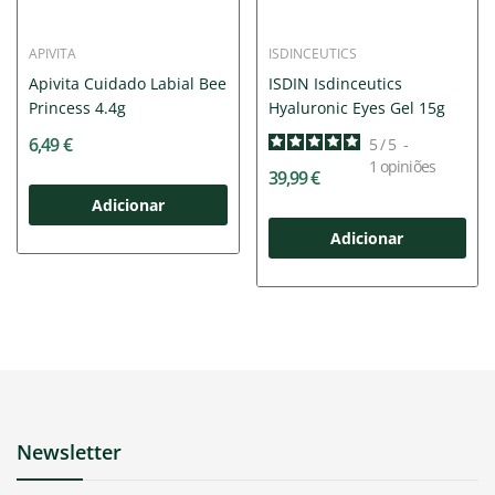
APIVITA
ISDINCEUTICS
Apivita Cuidado Labial Bee
ISDIN Isdinceutics
Princess 4.4g
Hyaluronic Eyes Gel 15g
6,49 €
5
/
5
-
1
opiniões
39,99 €
Adicionar
Adicionar
Newsletter