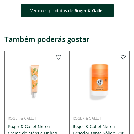
Ver mais produtos de
Roger & Gallet
Também poderás gostar
ROGER & GALLET
ROGER & GALLET
Roger & Gallet Néroli
Roger & Gallet Néroli
Creme de Mãos e Unhas
Desodorizante Sólido 50g