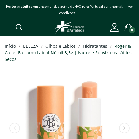
Portes gratuitos
em encomendas acima de 49€, para Portugal continental.
Ver
condições.
0
Início
BELEZA
Olhos e Lábios
Hidratantes
Roger &
Gallet Bálsamo Labial Néroli 3,5g | Nutre e Suaviza os Lábios
Secos