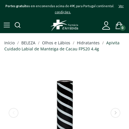
Portes gratuitos
em encomendas acima de 49€, para Portugal continental.
Ver
condições.
0
Início
BELEZA
Olhos e Lábios
Hidratantes
Apivita
Cuidado Labial de Manteiga de Cacau FPS20 4.4g