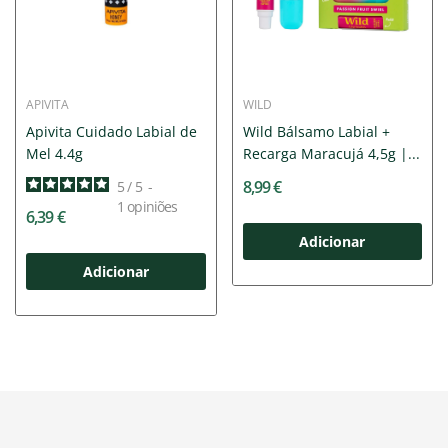
APIVITA
WILD
Apivita Cuidado Labial de
Wild Bálsamo Labial +
Mel 4.4g
Recarga Maracujá 4,5g |...
8,99 €
5
/
5
-
1
opiniões
6,39 €
Adicionar
Adicionar