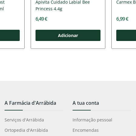
st
Apivita Cuidado Labial Bee
Carmex Ba
ml
Princess 4.4g
6,49 €
6,99 €
Adicionar
A Farmácia d'Arrábida
A tua conta
Serviços d'Arrábida
Informação pessoal
Ortopedia d'Arrábida
Encomendas