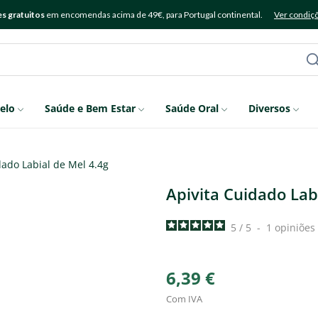
s gratuitos
em encomendas acima de 49€, para Portugal continental.
Ver condiç
elo
Saúde e Bem Estar
Saúde Oral
Diversos
dado Labial de Mel 4.4g
Apivita Cuidado Lab
5
/
5
-
1
opiniões
6,39 €
Com IVA