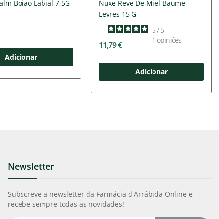
lm Boiao Labial 7,5G
Nuxe Reve De Miel Baume
Levres 15 G
5
/
5
-
1
opiniões
11,79 €
Adicionar
Adicionar
Newsletter
Subscreve a newsletter da Farmácia d'Arrábida Online e
recebe sempre todas as novidades!