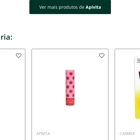
Ver mais produtos de
Apivita
ria:
APIVITA
CARMEX