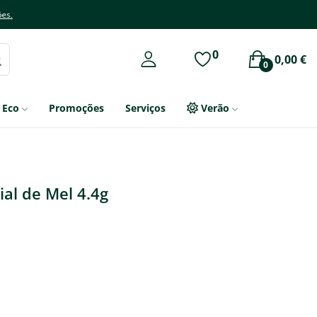
ões.
0
0,00 €
0
Eco
Promoções
Serviços
Verão
ial de Mel 4.4g