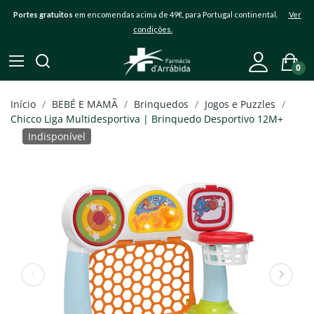
Portes gratuitos
em encomendas acima de 49€, para Portugal continental.
Ver
condições.
0
Início
BEBÉ E MAMÃ
Brinquedos
Jogos e Puzzles
Chicco Liga Multidesportiva | Brinquedo Desportivo 12M+
Indisponível