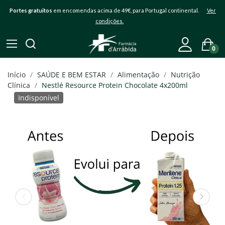
Portes gratuitos
em encomendas acima de 49€, para Portugal continental.
Ver
condições.
0
Início
SAÚDE E BEM ESTAR
Alimentação
Nutrição
Clínica
Nestlé Resource Protein Chocolate 4x200ml
Indisponível