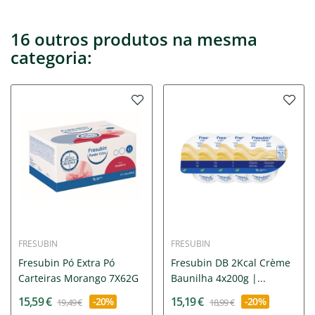
16 outros produtos na mesma
categoria:
FRESUBIN
FRESUBIN
Fresubin Pó Extra Pó
Fresubin DB 2Kcal Crème
Carteiras Morango 7X62G
Baunilha 4x200g |...
15,59 €
15,19 €
-20%
-20%
19,49 €
18,99 €