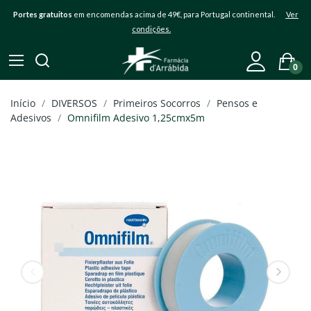
Portes gratuitos
em encomendas acima de 49€, para Portugal continental.
Ver
condições.
0
Início
DIVERSOS
Primeiros Socorros
Pensos e
Adesivos
Omnifilm Adesivo 1,25cmx5m