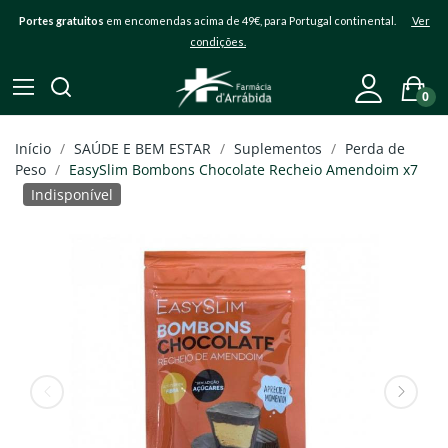
Portes gratuitos
em encomendas acima de 49€, para Portugal continental.
Ver
condições.
0
Início
SAÚDE E BEM ESTAR
Suplementos
Perda de
Peso
EasySlim Bombons Chocolate Recheio Amendoim x7
Indisponível