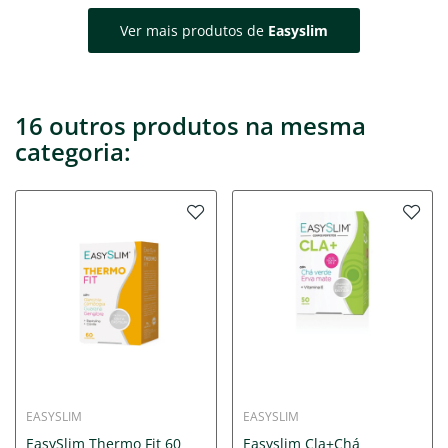
Ver mais produtos de
Easyslim
16 outros produtos na mesma
categoria:
EASYSLIM
EASYSLIM
EasySlim Thermo Fit 60
Easyslim Cla+Chá