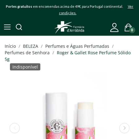
Portes gratuitos
em encomendas acima de 49€, para Portugal continental.
Ver
condições.
0
Início
BELEZA
Perfumes e Águas Perfumadas
Perfumes de Senhora
Roger & Gallet Rose Perfume Sólido
5g
Indisponível