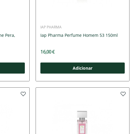
IAP PHARMA
e Pera,
Iap Pharma Perfume Homem 53 150ml
16,00 €
Adicionar