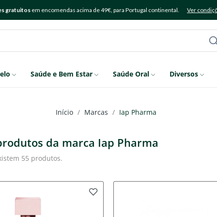
s gratuitos
em encomendas acima de 49€, para Portugal continental.
Ver condiç
elo
Saúde e Bem Estar
Saúde Oral
Diversos
Início
Marcas
Iap Pharma
 produtos da marca Iap Pharma
xistem 55 produtos.