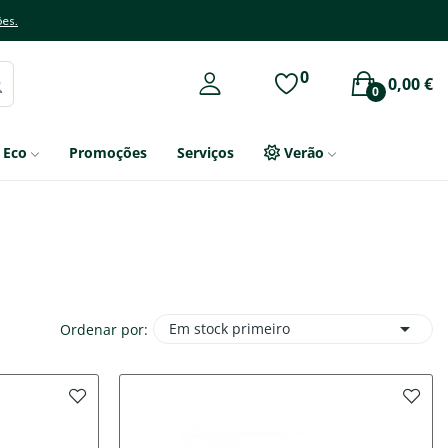
ões.
0
0,00 €
0
Eco
Promoções
Serviços
Verão

Em stock primeiro
Ordenar por: