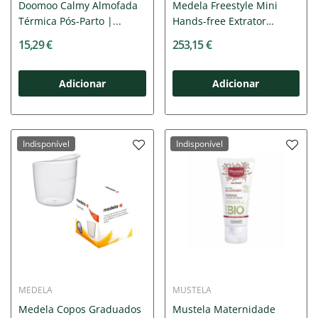
Doomoo Calmy Almofada
Medela Freestyle Mini
Térmica Pós-Parto |...
Hands-free Extrator
Leite...
15,29 €
253,15 €
Adicionar
Adicionar
Indisponível
Indisponível
MEDELA
MUSTELA
Medela Copos Graduados
Mustela Maternidade