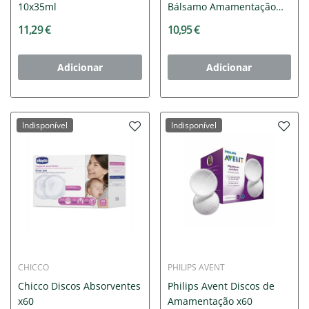
10x35ml
Bálsamo Amamentação
BIO 30ml
11,29 €
10,95 €
Adicionar
Adicionar
Indisponível
Indisponível
CHICCO
PHILIPS AVENT
Chicco Discos Absorventes
Philips Avent Discos de
x60
Amamentação x60