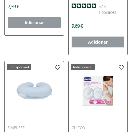
7,39 €
5
/
5
-
1
opiniões
Adicionar
9,69 €
Adicionar
Indisponível
Indisponível
SIMPLISSE
CHICCO