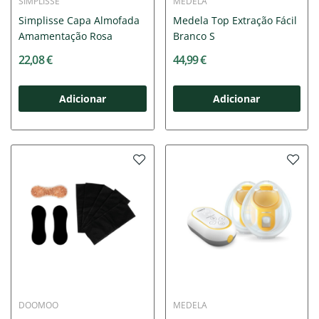
SIMPLISSE
MEDELA
Simplisse Capa Almofada
Medela Top Extração Fácil
Amamentação Rosa
Branco S
22,08 €
44,99 €
Adicionar
Adicionar
DOOMOO
MEDELA