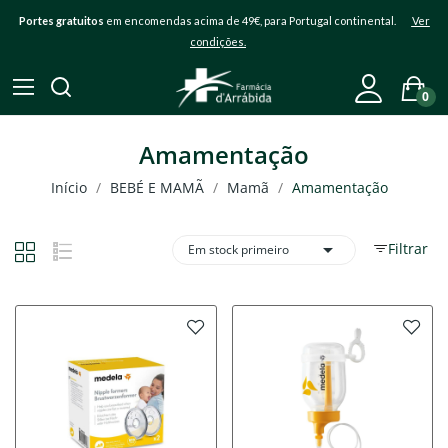
Portes gratuitos
em encomendas acima de 49€, para Portugal continental.
Ver
condições.
0
Amamentação
Início
BEBÉ E MAMÃ
Mamã
Amamentação

Filtrar
Em stock primeiro