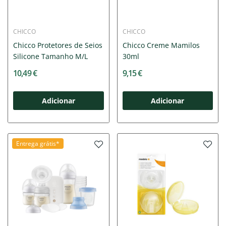
CHICCO
CHICCO
Chicco Protetores de Seios
Chicco Creme Mamilos
Silicone Tamanho M/L
30ml
10,49 €
9,15 €
Adicionar
Adicionar
Entrega grátis*