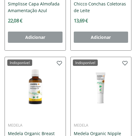
Simplisse Capa Almofada
Chicco Conchas Coletoras
Amamentação Azul
de Leite
22,08 €
13,69 €
Adicionar
Adicionar
Indisponível
Indisponível
MEDELA
MEDELA
Medela Organic Breast
Medela Organic Nipple