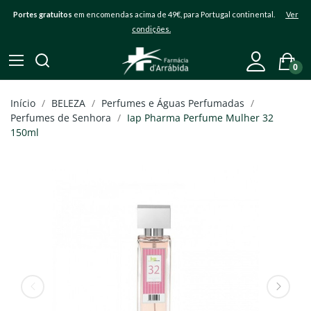
Portes gratuitos
em encomendas acima de 49€, para Portugal continental.
Ver
condições.
0
Início
BELEZA
Perfumes e Águas Perfumadas
Perfumes de Senhora
Iap Pharma Perfume Mulher 32
150ml