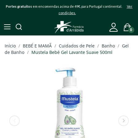
Portes gratuitos
em encomendas acima de 49€, para Portugal continental.
Ver
condições.
0
Início
BEBÉ E MAMÃ
Cuidados de Pele
Banho
Gel
de Banho
Mustela Bebé Gel Lavante Suave 500ml