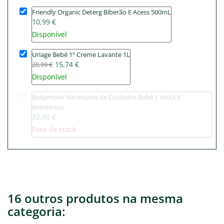
Friendly Organic Deterg Biberão E Acess 500mL
10,99 €
Disponível
Uriage Bebé 1º Creme Lavante 1L
15,74 €
20,99 €
Disponível
Babymoov Necessaire de Cuidados Bebé | Inclui 9
Acessórios
32,90 €
Fora de stock
16 outros produtos na mesma
categoria: