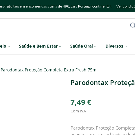
s gratuitos
em encomendas acima de 49€, para Portugal continental.
Ver condiç
elo
Saúde e Bem Estar
Saúde Oral
Diversos
Parodontax Proteção Completa Extra Fresh 75ml
Parodontax Proteçã
7,49 €
Com IVA
Parodontax Proteção Completa 
gengivas mais saudáveis e dent