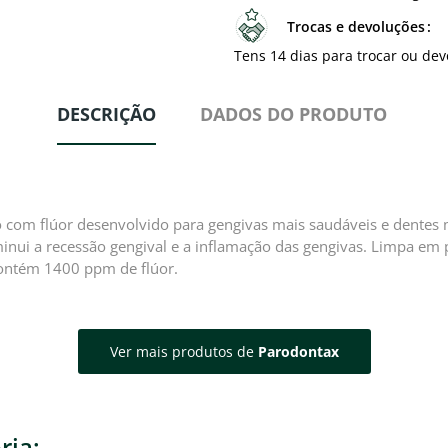
Trocas e devoluções
Tens 14 dias para trocar ou dev
DESCRIÇÃO
DADOS DO PRODUTO
com flúor desenvolvido para gengivas mais saudáveis e dentes ma
minui a recessão gengival e a inflamação das gengivas. Limpa em
ontém 1400 ppm de flúor.
Ver mais produtos de
Parodontax
ria: