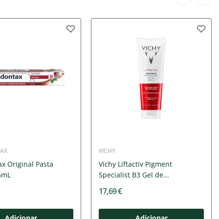
AX
VICHY
x Original Pasta
Vichy Liftactiv Pigment
5mL
Specialist B3 Gel de...
17,69 €
Adicionar
Adicionar