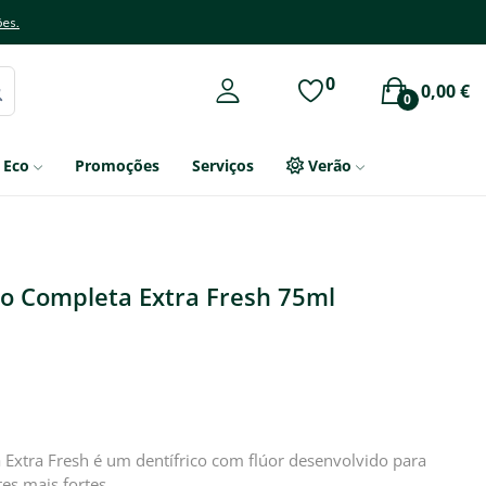
ões.
0
0,00 €
0
Eco
Promoções
Serviços
Verão
o Completa Extra Fresh 75ml
Extra Fresh é um dentífrico com flúor desenvolvido para
es mais fortes.