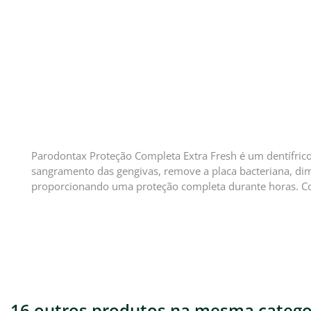
Parodontax Proteção Completa Extra Fresh é um dentífrico 
sangramento das gengivas, remove a placa bacteriana, di
proporcionando uma proteção completa durante horas. C
16 outros produtos na mesma catego