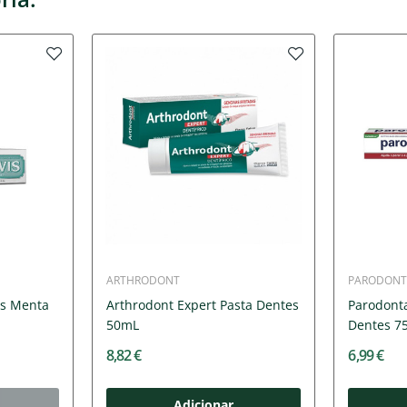
ARTHRODONT
PARODONT
es Menta
Arthrodont Expert Pasta Dentes
Parodonta
50mL
Dentes 7
8,82 €
6,99 €
Adicionar