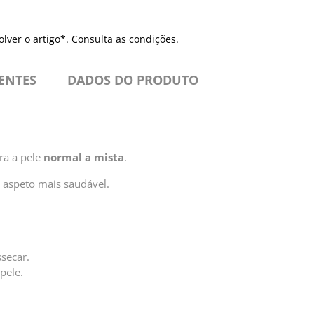
olver o artigo*. Consulta as condições.
IENTES
DADOS DO PRODUTO
ra a pele
normal a mista
.
 aspeto mais saudável.
ssecar.
pele.