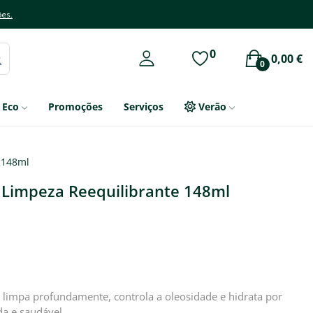
ões.
0
0,00 €
0
Eco
Promoções
Serviços
Verão
 148ml
 Limpeza Reequilibrante 148ml
limpa profundamente, controla a oleosidade e hidrata por
da e saudável.