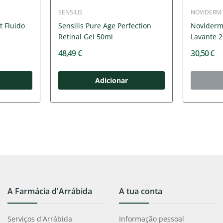
SENSILIS
NOVIDERM
t Fluido
Sensilis Pure Age Perfection
Noviderm
Retinal Gel 50ml
Lavante 
48,49 €
30,50 €
Adicionar
A Farmácia d'Arrábida
A tua conta
Serviços d'Arrábida
Informação pessoal