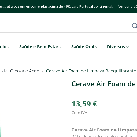
s gratuitos
em encomendas acima de 49€, para Portugal continental.
Ver condiç
elo
Saúde e Bem Estar
Saúde Oral
Diversos
ista, Oleosa e Acne
Cerave Air Foam de Limpeza Reequilibrante
Cerave Air Foam de
13,59 €
Com IVA
Cerave Air Foam de Limpeza
24h, deixando a pele equilibra