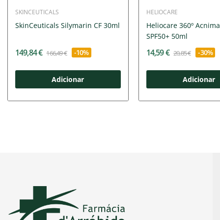
SKINCEUTICALS
HELIOCARE
SkinCeuticals Silymarin CF 30ml
Heliocare 360º Acnima
SPF50+ 50ml
149,84 €
14,59 €
-10%
-30%
166,49 €
20,85 €
Adicionar
Adicionar