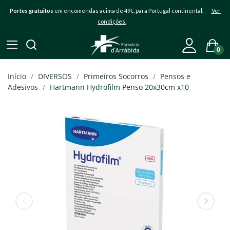
Portes gratuitos
em encomendas acima de 49€, para Portugal continental.
Ver
condições.
0
Início
DIVERSOS
Primeiros Socorros
Pensos e
Adesivos
Hartmann Hydrofilm Penso 20x30cm x10