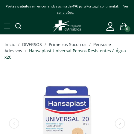
Portes gratuitos
em encomendas acima de 49€, para Portugal continental.
Ver
condições.
0
Início
DIVERSOS
Primeiros Socorros
Pensos e
Adesivos
Hansaplast Universal Pensos Resistentes à Água
x20